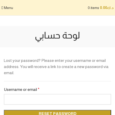
Menu
0
items
0.00
د.ك
لوحة حسابي
Lost your password? Please enter your username or email
address. You will receive a link to create a new password via
email.
Username or email
*
RESET PASSWORD