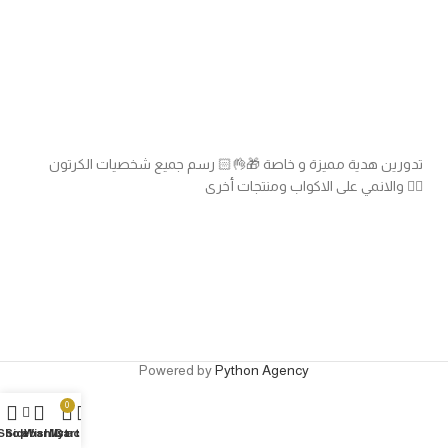
تدورين هدية مميزة و خاصة 🎁👌🏻 رسم جميع شخصيات الكرتون
والانمي على الاكواب ومنتجات أخرى 👍🏻
Powered by
Python Agency
0
Shop
Sidebar
Wishlist
My account
Cart