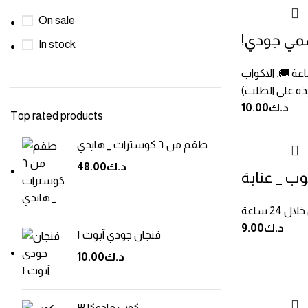
On sale
إسمي جودي
In stock
,
الاكواب
يذه على الطلب)
د.ك
10.00
Top rated products
طقم من ٦ كوسترات _ هايدي
د.ك
48.00
ب _ عنابة
د.ك
9.00
فنجان جودي آبوت ١
د.ك
10.00
كوب مادوكا ٣