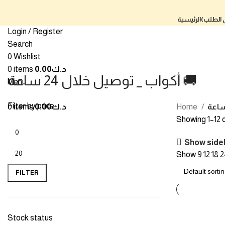
ى الطلب)
الرئيسية
Login / Register
Search
0
Wishlist
د.ك
0.00
items
0
أكواب _ توصيل خلال 24 ساعة 🚚
Menu
Filter by price
Home
د.ك
0.00
items
0
Showing 1–12 o
Show side
Show
9
12
18
2
FILTER
Stock status