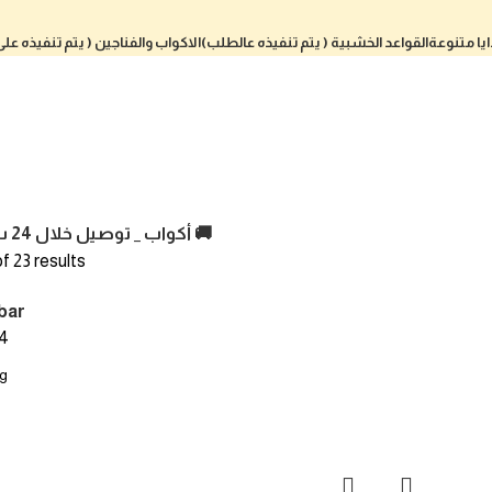
يا متنوعة
القواعد الخشبية ( يتم تنفيذه عالطلب)
الاكواب والفناجين ( يتم تنفيذه عل
أكواب _ توصيل خلال 24 ساعة 🚚
f 23 results
bar
4