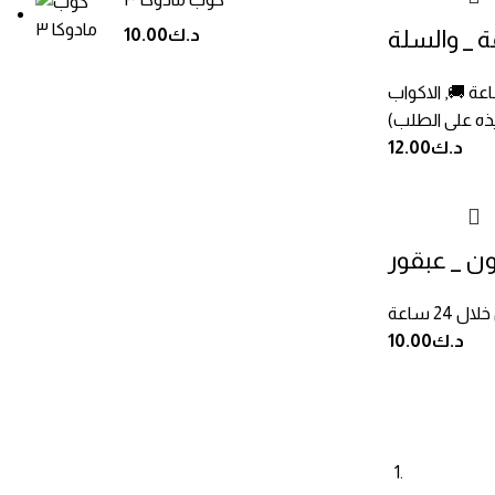
 _ والسلة
د.ك
10.00
,
الاكواب
يذه على الطلب)
د.ك
12.00
ن _ عبقور
د.ك
10.00