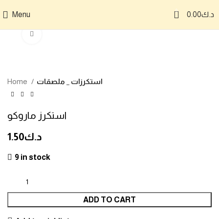
0
د.ك
0.00
Menu
Click to enlarge
استكرزات _ ملصقات
Home
استكرز ماروكو
د.ك
1.50
9 in stock
ADD TO CART