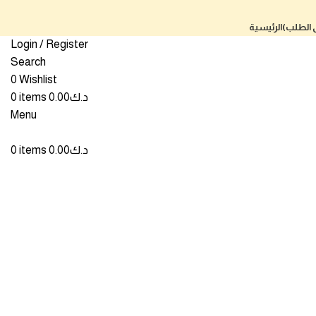
ى الطلب)
الرئيسية
Login / Register
Search
0
Wishlist
Click to enlarge
د.ك
0.00
items
0
Menu
د.ك
0.00
items
0