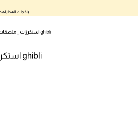
باكجات الهدايا
هدا
استكرز مكس شخصيات ghibli
استكرزات _ ملصقا
استكرز مكس شخصيات ghibli