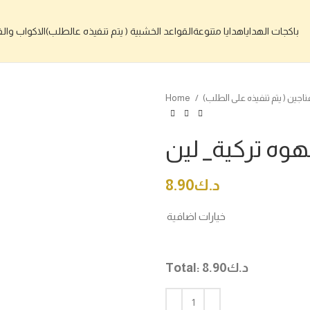
باكجات الهدايا
هدايا متنوعة
القواعد الخشبية ( يتم تنفيذه عالطلب)
الاكواب والف
Home
وه تركية_ لين
د.ك
8.90
خيارات اضافية
د.ك
8.90
Total: