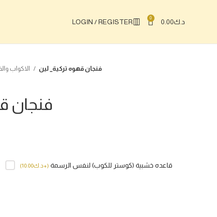
0
د.ك
0.00
LOGIN / REGISTER
فنجان قهوه تركية_ لين
الاكواب والفناجين ( يتم تنفيذه على الطلب)
فنجان قه
قاعده خشبية (كوستر للكوب) لنفس الرسمة
(
+د.ك
10.00
)