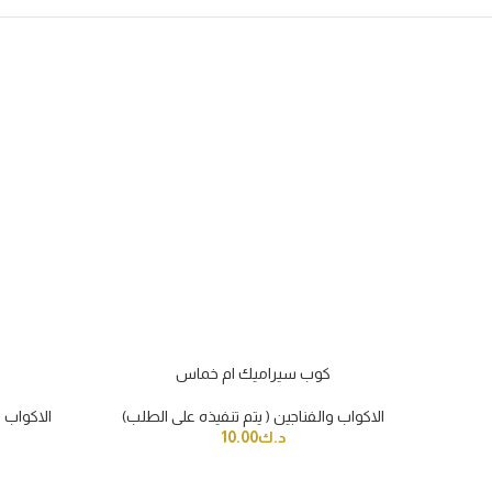
SOLD
كوب سيراميك ام خماس
OUT
لطلب)
الاكواب والفناجين ( يتم تنفيذه على الطلب)
الاكواب و
د.ك
10.00