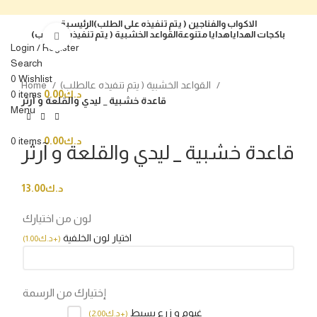
الاكواب والفناجين ( يتم تنفيذه على الطلب)
الرئيسية
باكجات الهدايا
هدايا متنوعة
القواعد الخشبية ( يتم تنفيذه عالطلب)
Click to enlarge
Login / Register
Search
0
Wishlist
القواعد الخشبية ( يتم تنفيذه عالطلب)
Home
د.ك
0.00
items
0
قاعدة خشبية _ ليدي والقلعة و آرثر
Menu
د.ك
0.00
items
0
قاعدة خشبية _ ليدي والقلعة و آرثر
د.ك
13.00
لون من اختيارك
اختيار لون الخلفية
(
+د.ك
1.00
)
إختيارك من الرسمة
غيوم و زرع بسيط
(
+د.ك
2.00
)