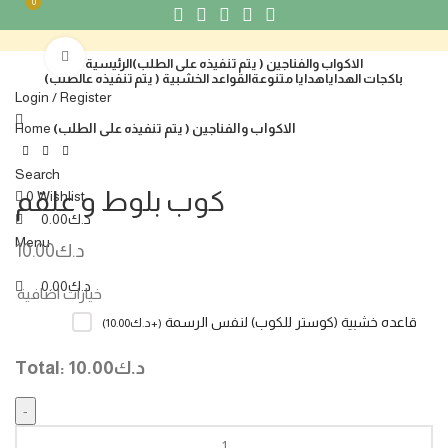
0
0
Click to enlarge
الاكواب والفناجين ( يتم تنفيذه على الطلب)
الرئيسية
باكجات الهدايا
هدايا متنوعة
القواعد الخشبية ( يتم تنفيذه عالطلب)
Login / Register
الاكواب والفناجين ( يتم تنفيذه على الطلب)
Home
Search
كوب بلوط و علقم
0
Wishlist
د.ك
0.00
Menu
د.ك
10.00
د.ك
0.00
خيارات اضافية
قاعده خشبية (كوستر للكوب) لنفس الرسمة
(
+د.ك
10.00
)
د.ك
10.00
Total: