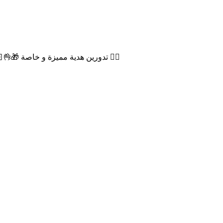
تدورين هدية مميزة و خاصة 🎁👌🏻 رسم جميع شخصيات الكرتون والانمي على الاكواب ومنتجات أخرى 👍🏻