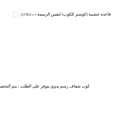
قاعده خشبية (كوستر للكوب) لنفس الرسمة
(
+د.ك
12.00
)
كوب شفاف رسم يدوي يتوفر على الطلب ، يتم التحضير خلال ٣ الى ٧ ايام حسب ضغط الطلبات ، الاكواب تغسل بالماء والصابون بماء فاتر ، لا تغسل بغسالة الاواني ، لا تف