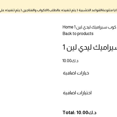
يا متنوعة
القواعد الخشبية ( يتم تنفيذه عالطلب)
الاكواب والفناجين ( يتم تنفيذه عل
كوب سيراميك ليدي لين 1
Home
Back to products
اميك ليدي لين 1
د.ك
10.00
خيارات اضافية
اختيارات اضافية
د.ك
10.00
Total: