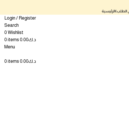
ى الطلب)
الرئيسية
Login / Register
Search
0
Wishlist
Click to enlarge
د.ك
0.00
items
0
Menu
د.ك
0.00
items
0