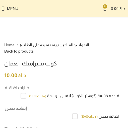
0
د.ك
0.00
MENU
Click to enlarge
الاكواب والفناجين ( يتم تنفيذه على الطلب)
Home
Back to products
كوب سيراميك _نعمان
د.ك
10.00
خيارات اضافية
قاعده خشبية (كوستر للكوب) لنفس الرسمة
(
+د.ك
10.00
)
إضافة صحن
اضافة صحن
(
+د.ك
10.00
)