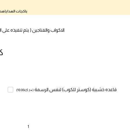
باكجات الهدايا
هدا
الاكواب والفناجين ( يتم تنفيذه على
ك
قاعده خشبية (كوستر للكوب) لنفس الرسمة
(
+د.ك
10.00
)