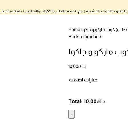
يا متنوعة
القواعد الخشبية ( يتم تنفيذه عالطلب)
الاكواب والفناجين ( يتم تنفيذه عل
 الطلب)
كوب ماركو و جاكو١
Home
Back to products
وب ماركو و جاكو١
د.ك
10.00
خيارات اضافية
د.ك
10.00
Total: