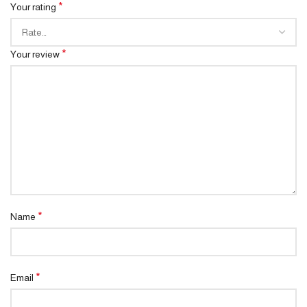
*
Your rating
*
Your review
*
Name
*
Email