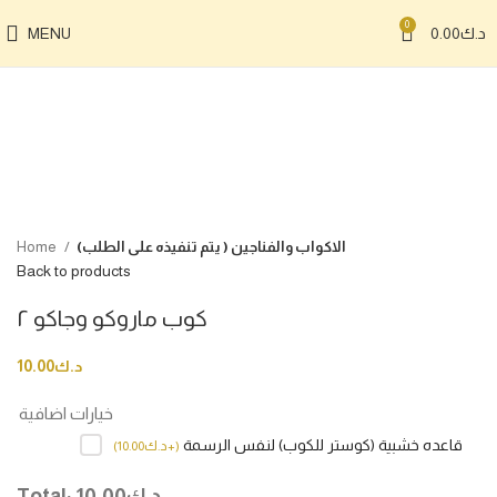
0
د.ك
0.00
MENU
Click to enlarge
الاكواب والفناجين ( يتم تنفيذه على الطلب)
Home
Back to products
كوب ماروكو وجاكو ٢
د.ك
10.00
خيارات اضافية
قاعده خشبية (كوستر للكوب) لنفس الرسمة
(
+د.ك
10.00
)
د.ك
10.00
Total: