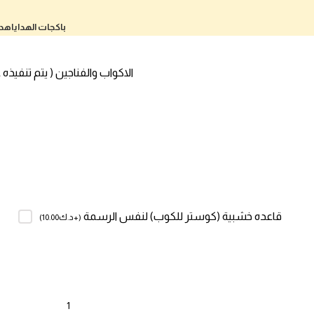
باكجات الهدايا
هدا
الاكواب والفناجين ( يتم تنفيذه
قاعده خشبية (كوستر للكوب) لنفس الرسمة
(
+د.ك
10.00
)