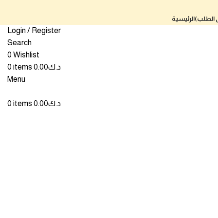
ى الطلب)
الرئيسية
Login / Register
Search
0
Wishlist
Click to enlarge
د.ك
0.00
items
0
Menu
د.ك
0.00
items
0