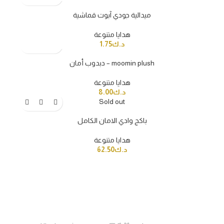
ميدالية جودي آبوت قماشية
هدايا متنوعة
1.75
د.ك
دبدوب أمان – moomin plush
هدايا متنوعة
8.00
د.ك
Sold out
باكج وادي الامان الكامل
هدايا متنوعة
62.50
د.ك