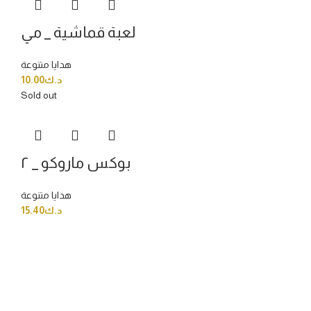
لعبة قماشية _ مي
هدايا متنوعة
10.00
د.ك
Sold out
بوكس ماروكو _ ٢
هدايا متنوعة
15.40
د.ك