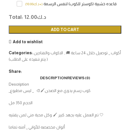
قاعده خشبية (كوستر للكوب) لنفس الرسمة
(
+د.ك
10.00
)
د.ك
12.00
Total:
ADD TO CART
Add to wishlist
أكواب _ توصيل خلال 24 ساعة 🚚
,
الاكواب والفناجين
Categories:
( يتم تنفيذه على الطلب)
Share:
DESCRIPTION
REVIEWS (0)
Description
_كوب رسم يدوي مع الصحن🖌🎨 _ ليس مطبوع
الحجم 350 مل
تم العمل عليه بجهد كبير 🖌 وكل محبة مني لمن يقتنيه 🤍
ألوان مخصصه للأواني _ آمنه تماما